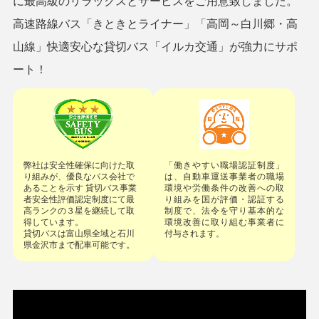
に
最高級のリラックスとサービスをご用意致しました。
高速路線バス「きときとライナー」「高岡～白川郷・高
山線」
快適安心な貸切バス「イルカ交通」が強力にサポ
ート！
弊社は安全性確保に向けた取
「働きやすい職場認証制度」
り組みが、優良なバス会社で
は、自動車運送事業者の職場
あることを示す 貸切バス事業
環境や労働条件の改善への取
者安全性評価認定制度にて最
り組みを国が評価・認証する
高ランクの３星を継続して取
制度で、法令を守り基本的な
得しています。
環境改善に取り組む事業者に
貸切バスは富山県全域と石川
付与されます。
県金沢市まで配車可能です。