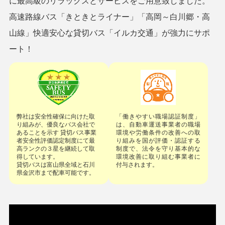
に
最高級のリラックスとサービスをご用意致しました。
高速路線バス「きときとライナー」「高岡～白川郷・高
山線」
快適安心な貸切バス「イルカ交通」が強力にサポ
ート！
弊社は安全性確保に向けた取
「働きやすい職場認証制度」
り組みが、優良なバス会社で
は、自動車運送事業者の職場
あることを示す 貸切バス事業
環境や労働条件の改善への取
者安全性評価認定制度にて最
り組みを国が評価・認証する
高ランクの３星を継続して取
制度で、法令を守り基本的な
得しています。
環境改善に取り組む事業者に
貸切バスは富山県全域と石川
付与されます。
県金沢市まで配車可能です。